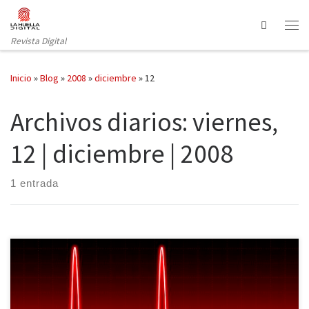
Saltar al contenido
Search
Revista Digital
Inicio
»
Blog
»
2008
»
diciembre
»
12
Archivos diarios:
viernes,
12 | diciembre | 2008
1 entrada
Selección de 7 poemas para Almas Enamoradas. 2- ¿Cómo? Cómo