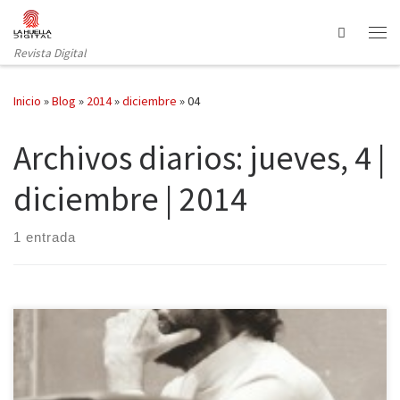
Saltar al contenido
Search
Revista Digital
Inicio
»
Blog
»
2014
»
diciembre
»
04
Archivos diarios:
jueves, 4 |
diciembre | 2014
1 entrada
Cierto día escuche a Cortázar sin saber que se llamaba Julio, sin