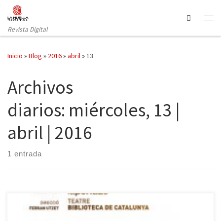
Saltar al contenido
Search
Revista Digital
Inicio
»
Blog
»
2016
»
abril
»
13
Archivos
diarios:
miércoles, 13 |
abril | 2016
1 entrada