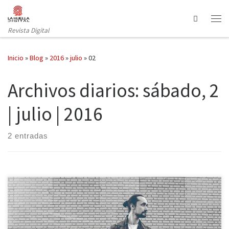
Saltar al contenido
Search
Revista Digital
Inicio
»
Blog
»
2016
»
julio
»
02
Archivos diarios:
sábado, 2
| julio | 2016
2 entradas
Once canciones son las que forman el último trabajo de Dardem
que no dejan indiferente a nadie. Empezando por el que fué su