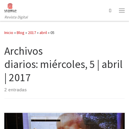
Saltar al contenido
Search
Revista Digital
Inicio
»
Blog
»
2017
»
abril
»
05
Archivos
diarios:
miércoles, 5 | abril
| 2017
2 entradas