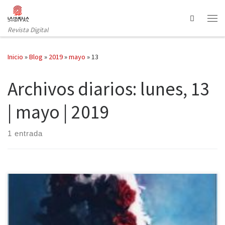
Saltar al contenido
Search
Revista Digital
Inicio
»
Blog
»
2019
»
mayo
»
13
Archivos diarios:
lunes, 13
| mayo | 2019
1 entrada
El fantasma de las catacumbas parisinas llega a Crossbooks con