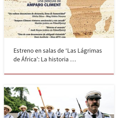
largometraje documental Las Lágrimas de África, escrito y dirigido
por la artista y activista de los derechos humanos Amparo Climent.
Antes de cada proyección podrá verse un adelanto exclusivo de
[…]
Estreno en salas de ‘Las Lágrimas
de África’: La historia …
SONY PICTURES ESPAÑA anuncia el acuerdo con Enrique Cerezo
para la distribución en España de “1898, Los últimos de Filipinas”,
el primer largometraje del director Salvador Calvo (Alakrana, Niños