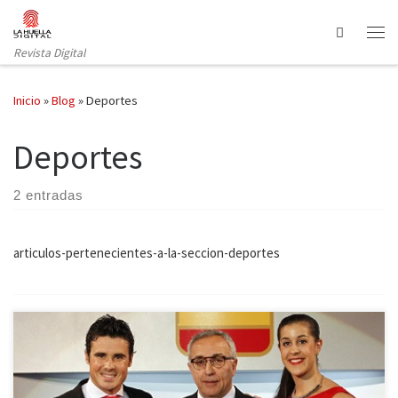
Saltar al contenido
Search
Revista Digital
Inicio
»
Blog
»
Deportes
Deportes
2 entradas
articulos-pertenecientes-a-la-seccion-deportes
El pasado martes 15 de diciembre tuvo lugar en la sede del