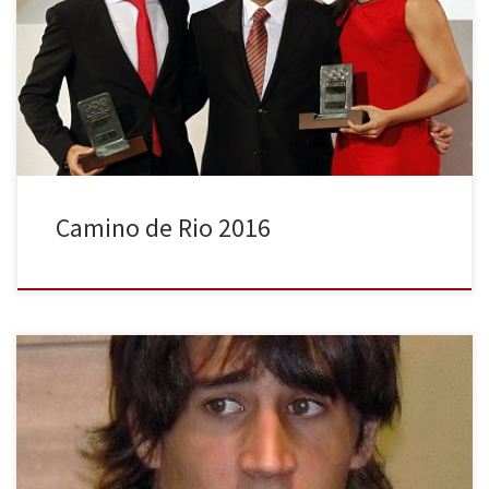
Comité Olímpico Español, situada en Madrid, la décima Gala de
premios que el COE otorga anualmente. La gala estuvo
presentada por los periodistas, Amat Carceller y Fé López, ambos
pertenecientes a Televisión Española, mientras que el presidente
del COE, Alejandro […]
Camino de Rio 2016
Hace seis años, Bojan Krkic tenía la etiqueta de promesa
encaminada a leyenda. Sin embargo, el delantero nunca llegó a
ese destino dorado. Tras seis años bajo la disciplina azulgrana,