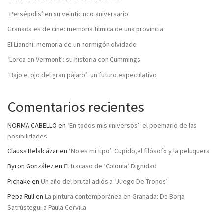
‘Persépolis’ en su veinticinco aniversario
Granada es de cine: memoria fílmica de una provincia
El Lianchi: memoria de un hormigón olvidado
‘Lorca en Vermont’: su historia con Cummings
‘Bajo el ojo del gran pájaro’: un futuro especulativo
Comentarios recientes
NORMA CABELLO
en
‘En todos mis universos’: el poemario de las
posibilidades
Clauss Belalcázar
en
‘No es mi tipo’: Cupido,el filósofo y la peluquera
Byron González
en
El fracaso de ‘Colonia’ Dignidad
Pichake
en
Un año del brutal adiós a ‘Juego De Tronos’
Pepa Rull
en
La pintura contemporánea en Granada: De Borja
Satrústegui a Paula Cervilla