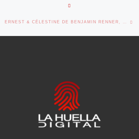
VOLVER A LA LISTA DE 
En
ERNEST & CÉLESTINE DE BENJAMIN RENNER, STÉPHANE AUBIER, VINCENT PATAR