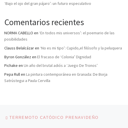
‘Bajo el ojo del gran pájaro’: un futuro especulativo
Comentarios recientes
NORMA CABELLO
en
‘En todos mis universos’: el poemario de las
posibilidades
Clauss Belalcázar
en
‘No es mi tipo’: Cupido,el filósofo y la peluquera
Byron González
en
El fracaso de ‘Colonia’ Dignidad
Pichake
en
Un año del brutal adiós a ‘Juego De Tronos’
Pepa Rull
en
La pintura contemporánea en Granada: De Borja
Satrústegui a Paula Cervilla
Navegación de entradas
Entrada anterior
TERREMOTO CATÓDICO PRENAVIDEÑO