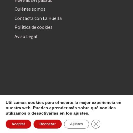
Quiénes somos
Contacta con La Huella
Política de cookies
Aviso Legal
Utilizamos cookies para ofrecerte la mejor experiencia en
La Huella Digital
© 2026
– Todos los derechos reservados
nuestra web. Puedes aprender más sobre qué cookies
utilizamos o desactivarlas en los
ajustes
.
Cerrar el banner d
Aceptar
Rechazar
Ajustes