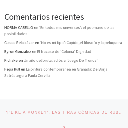
Comentarios recientes
NORMA CABELLO
en
‘En todos mis universos’: el poemario de las
posibilidades
Clauss Belalcázar
en
‘No es mi tipo’: Cupido,el filósofo y la peluquera
Byron González
en
El fracaso de ‘Colonia’ Dignidad
Pichake
en
Un año del brutal adiós a ‘Juego De Tronos’
Pepa Rull
en
La pintura contemporánea en Granada: De Borja
Satrústegui a Paula Cervilla
Navegación de entradas
Entrada anterior
‘LIKE A MONKEY’, LAS TIRAS CÓMICAS DE RUBÉN FERNÁNDEZ
VOLVER A LA LISTA DE 