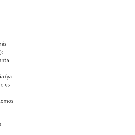
más
):
anta
ía (ya
ro es
 lomos
e