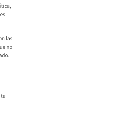
tica,
nes
on las
que no
tado.
sta