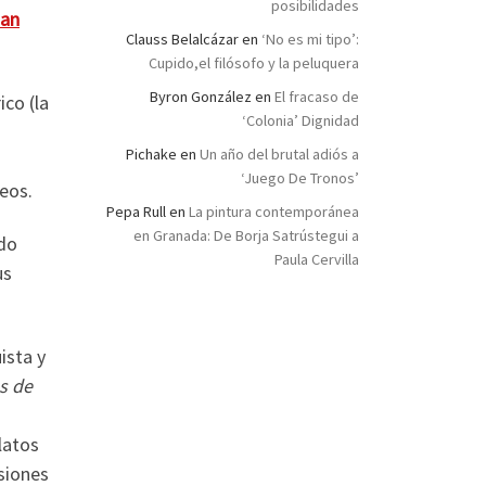
posibilidades
an
Clauss Belalcázar
en
‘No es mi tipo’:
Cupido,el filósofo y la peluquera
Byron González
en
El fracaso de
ico (la
‘Colonia’ Dignidad
Pichake
en
Un año del brutal adiós a
‘Juego De Tronos’
eos.
Pepa Rull
en
La pintura contemporánea
en Granada: De Borja Satrústegui a
edo
Paula Cervilla
us
ista y
s de
latos
esiones