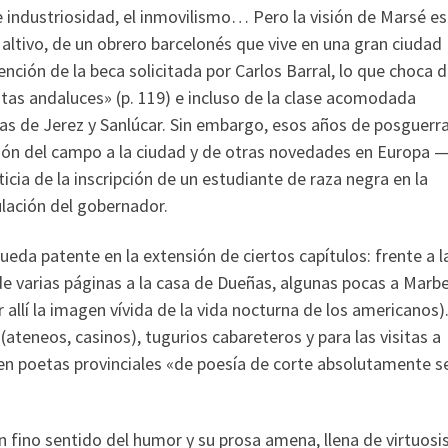
de industriosidad, el inmovilismo… Pero la visión de Marsé es
s altivo, de un obrero barcelonés que vive en una gran ciudad
tención de la beca solicitada por Carlos Barral, lo que choca 
istas andaluces» (p. 119) e incluso de la clase acomodada
as de Jerez y Sanlúcar. Sin embargo, esos años de posguerr
n del campo a la ciudad y de otras novedades en Europa 
cia de la inscripción de un estudiante de raza negra en la
lación del gobernador.
ueda patente en la extensión de ciertos capítulos: frente a l
ede varias páginas a la casa de Dueñas, algunas pocas a Marbe
llí la imagen vívida de la vida nocturna de los americanos)
(ateneos, casinos), tugurios cabareteros y para las visitas a
sen poetas provinciales «de poesía de corte absolutamente s
un fino sentido del humor y su prosa amena, llena de virtuos