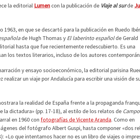
ce la editorial
Lumen
con la publicación de
Viaje al sur
de
Ju
o 1963, en que se descartó para la publicación en Ruedo Ibér
 española
de Hugh Thomas y
El laberinto español
de Gerald
editorial hasta que fue recientemente redescubierto. Es una
an los textos literarios, incluso de los autores contemporán
 narración y ensayo socioeconómico, la editorial parisina Ru
realizar un viaje por Andalucía para escribir una visión de s
mostrara la realidad de España frente a la propaganda franqu
la dictadura» (pp. 17-18), al estilo de los relatos de
Campo
arral en 1960 con
fotografías de Vicente Aranda
. Como en
mágenes del fotógrafo Albert Guspi, hasta componer «dos re
3): «Lo que intentamos hacer no es un libro de viajes o impr