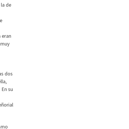
 la de
de
a eran
­—muy
as dos
lla,
. En su
eñorial
ismo