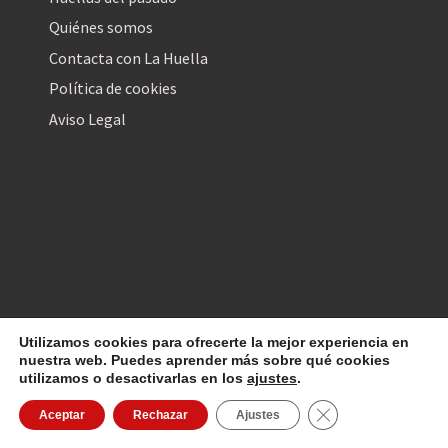
Quiénes somos
Contacta con La Huella
Política de cookies
Aviso Legal
Utilizamos cookies para ofrecerte la mejor experiencia en
La Huella Digital
© 2026
– Todos los derechos reservados
nuestra web. Puedes aprender más sobre qué cookies
utilizamos o desactivarlas en los
ajustes
.
Cerrar el banner d
Aceptar
Rechazar
Ajustes