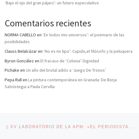
‘Bajo el ojo del gran pájaro’: un futuro especulativo
Comentarios recientes
NORMA CABELLO
en
‘En todos mis universos’: el poemario de las
posibilidades
Clauss Belalcázar
en
‘No es mi tipo’: Cupido,el filósofo y la peluquera
Byron González
en
El fracaso de ‘Colonia’ Dignidad
Pichake
en
Un año del brutal adiós a ‘Juego De Tronos’
Pepa Rull
en
La pintura contemporánea en Granada: De Borja
Satrústegui a Paula Cervilla
Navegación de entradas
Entrada anterior
XV LABORATORIO DE LA APM: «EL PERIODISTA DEBE TENDER A LA TRANSGRESIÓN»