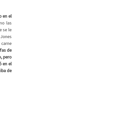
o en el
mo las
e se le
e Jones
 carne
fas de
o, pero
 en el
iba de