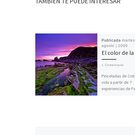
TAMBIÉN TE PUEDE INTERESAR
Publicada
martes,
agosto | 2009
El color de l
1 Comentario
Pinceladas de Colo
vida a partir de 7
experiencias de 
Púrpura… El ser 
naturaleza, necesi
Sabemos […]