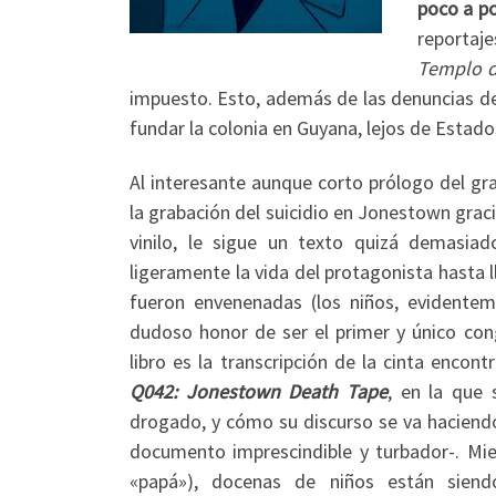
poco a po
reportaje
Templo d
impuesto. Esto, además de las denuncias de
fundar la colonia en Guyana, lejos de Estado
Al interesante aunque corto prólogo del gran
la grabación del suicidio en Jonestown grac
vinilo, le sigue un texto quizá demasi
ligeramente la vida del protagonista hasta ll
fueron envenenadas (los niños, evidentem
dudoso honor de ser el primer y único con
libro es la transcripción de la cinta enco
Q042: Jonestown Death Tape
, en la que
drogado, y cómo su discurso se va haciend
documento imprescindible y turbador-. Mi
«papá»), docenas de niños están siend