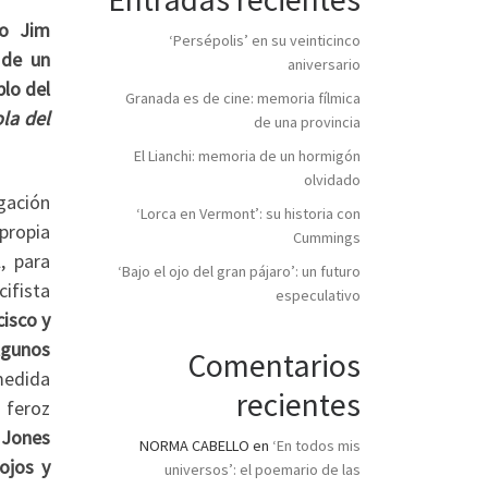
do Jim
‘Persépolis’ en su veinticinco
 de un
aniversario
lo del
Granada es de cine: memoria fílmica
ola del
de una provincia
El Lianchi: memoria de un hormigón
olvidado
gación
‘Lorca en Vermont’: su historia con
propia
Cummings
, para
‘Bajo el ojo del gran pájaro’: un futuro
cifista
especulativo
isco y
lgunos
Comentarios
medida
recientes
 feroz
-
Jones
NORMA CABELLO
en
‘En todos mis
ojos y
universos’: el poemario de las