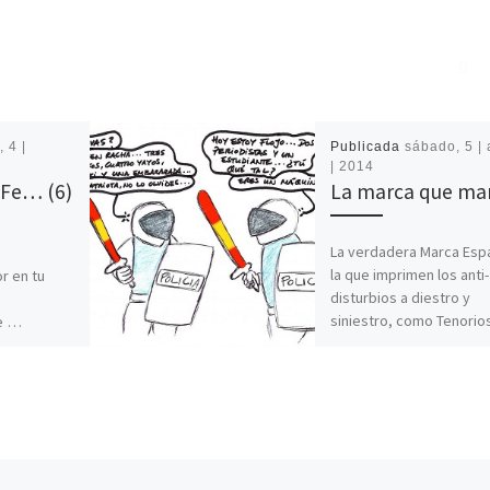
 4 |
Publicada
sábado, 5 | 
| 2014
a Fe… (6)
La marca que ma
La verdadera Marca Esp
la que imprimen los anti-
r en tu
disturbios a diestro y
siniestro, como Tenorio
Fe …
siglo XXI, sin distinguir al
humano por
clérigo […]
ta creer.