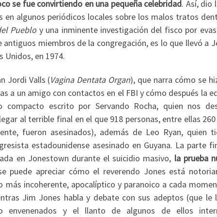
co se fue convirtiendo en una pequeña celebridad
. Así, dio 
s en algunos periódicos locales sobre los malos tratos den
el Pueblo
y una inminente investigación del fisco por evas
 antiguos miembros de la congregación, es lo que llevó a J
s Unidos, en 1974.
 Jordi Valls (
Vagina Dentata Organ
), que narra cómo se hi
ias a un amigo con contactos en el FBI y cómo después la e
ado compacto escrito por Servando Rocha, quien nos de
egar al terrible final en el que 918 personas, entre ellas 260
ente, fueron asesinados), además de Leo Ryan, quien ti
gresista estadounidense asesinado en Guyana. La parte fin
ntrada en Jonestown durante el suicidio masivo,
la prueba 
 se puede apreciar cómo el reverendo Jones está notori
o más incoherente, apocalíptico y paranoico a cada momen
entras Jim Jones habla y debate con sus adeptos (que le 
o envenenados y el llanto de algunos de ellos inte