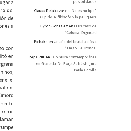
lugar a
posibilidades
tro del
Clauss Belalcázar
en
‘No es mi tipo’:
Cupido,el filósofo y la peluquera
ión de
ones a
Byron González
en
El fracaso de
‘Colonia’ Dignidad
Pichake
en
Un año del brutal adiós a
zo con
‘Juego De Tronos’
ditó en
Pepa Rull
en
La pintura contemporánea
sgrana
en Granada: De Borja Satrústegui a
Paula Cervilla
 niños,
ene el
al del
número
amente
to -un
llaman
rrumpe