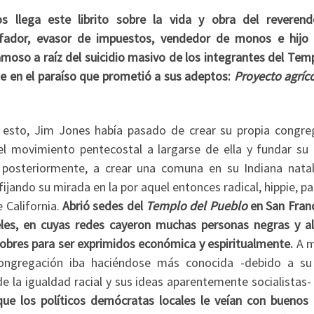
 llega este librito sobre la vida y obra del reveren
afador, evasor de impuestos, vendedor de monos e hijo
oso a raíz del suicidio masivo de los integrantes del Temp
e en el paraíso que prometió a sus adeptos:
Proyecto agríc
 esto, Jim Jones había pasado de crear su propia congre
el movimiento pentecostal a largarse de ella y fundar su 
y, posteriormente, a crear una comuna en su Indiana natal
fijando su mirada en la por aquel entonces radical, hippie, pa
 California.
Abrió sedes del
Templo del Pueblo
en San Franc
les, en cuyas redes cayeron muchas personas negras y a
obres para ser exprimidos económica y espiritualmente.
A 
ongregación iba haciéndose más conocida -debido a su
e la igualdad racial y sus ideas aparentemente socialistas
que los políticos demócratas locales le veían con buenos 