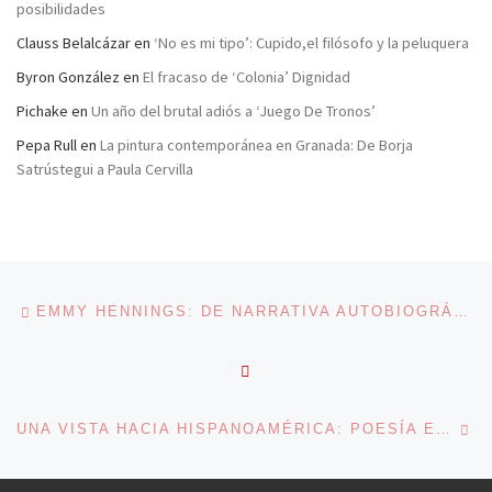
posibilidades
Clauss Belalcázar
en
‘No es mi tipo’: Cupido,el filósofo y la peluquera
Byron González
en
El fracaso de ‘Colonia’ Dignidad
Pichake
en
Un año del brutal adiós a ‘Juego De Tronos’
Pepa Rull
en
La pintura contemporánea en Granada: De Borja
Satrústegui a Paula Cervilla
Navegación de entradas
Entrada anterior
EMMY HENNINGS: DE NARRATIVA AUTOBIOGRÁFICA Y POESÍA
VOLVER A LA LISTA DE 
En
UNA VISTA HACIA HISPANOAMÉRICA: POESÍA ESPAÑOLA Y BRASILEÑA