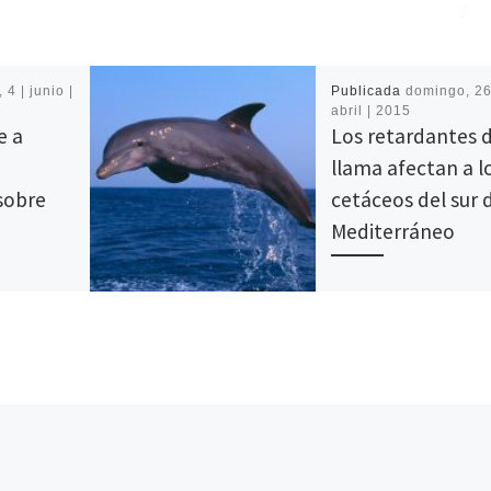
 4 | junio |
Publicada
domingo, 26
abril | 2015
e a
Los retardantes 
llama afectan a l
sobre
cetáceos del sur 
Mediterráneo
n mediática
Que los animales se est
itados por
viendo perjudicados por
sorcio
vertidos al mar no es un
eriodistas,
nuevo descubrimiento, 
na
embargo la alarma socia
]