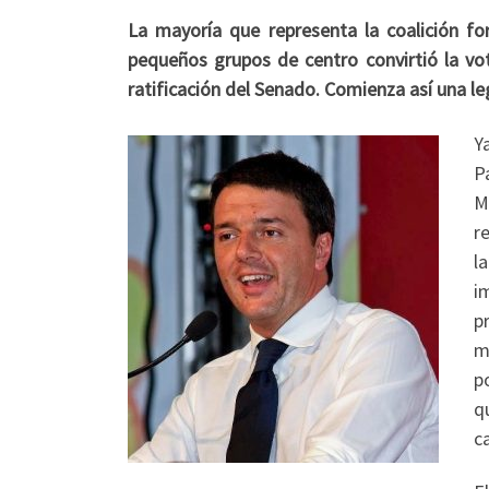
La mayoría que representa la coalición f
pequeños grupos de centro convirtió la vo
ratificación del Senado. Comienza así una l
Y
P
M
r
l
i
p
m
p
q
c