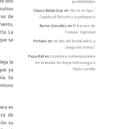
de dos
posibilidades
cutivo
Clauss Belalcázar
en
‘No es mi tipo’:
res de
Cupido,el filósofo y la peluquera
mento,
Byron González
en
El fracaso de
ta. La
‘Colonia’ Dignidad
que se
Pichake
en
Un año del brutal adiós a
‘Juego De Tronos’
Pepa Rull
en
La pintura contemporánea
deja la
en Granada: De Borja Satrústegui a
que ya
Paula Cervilla
ía. Se
ómicos
era es
tra de
zón: su