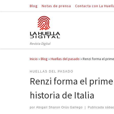
Blog
Notas de prensa
Contacta con La Huell
Saltar al contenido
Revista Digital
Inicio
»
Blog
»
Huellas del pasado
»
Renzi forma el primer
HUELLAS DEL PASADO
Renzi forma el prime
historia de Italia
por
Abigail Sharon Orús Gallego
|
Publicada
sábad