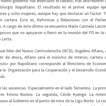
l nuevo gobierno fue anunciado el sábado, tras una reunión 
Giorgio Napolitano. El resultado es el primer equipo eje
ombres y ocho mujeres, aunque hay que destacar un factor. T
sin cartera. Esto es, Reformas y Relaciones con el Parla
s. A cargo de este último se encuentra María Carmela Lanzet
 pocos que no apoyaron a Renzi en la reunión del PD en la 
o Letta.
tual líder del Nuevo Centroderecha (NCD), Angelino Alfano, 
tir de ahora, Alfano será el ministro de Interior, cartera 
esto» por Napolitano corresponde al Ministerio de Econom
de la Organización para la Cooperación y el Desarrollo Econ
más.
 las ausencias. Especialmente en el lado femenino. La prim
ores Emma Bonino. La segunda, Cécile Kyenge. La minis
 puso al Gobierno en el punto de mira de la Liga Norte. La ra