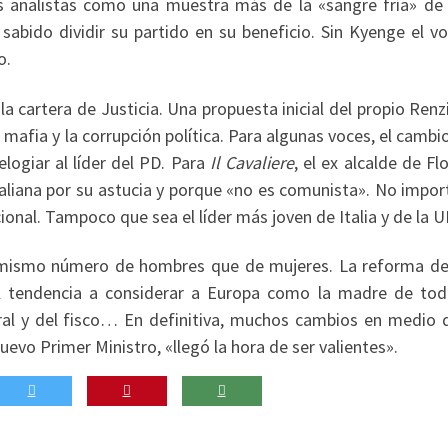
los analistas como una muestra más de la «sangre fría» de 
 sabido dividir su partido en su beneficio. Sin Kyenge el v
o.
la cartera de Justicia. Una propuesta inicial del propio Renz
 mafia y la corrupción política. Para algunas voces, el cambi
logiar al líder del PD. Para
Il
Cavaliere
, el ex alcalde de Fl
italiana por su astucia y porque «no es comunista». No impo
cional. Tampoco que sea el líder más joven de Italia y de la U
l mismo número de hombres que de mujeres. La reforma de 
cil tendencia a considerar a Europa como la madre de tod
ral y del fisco… En definitiva, muchos cambios en medio 
uevo Primer Ministro, «llegó la hora de ser valientes».