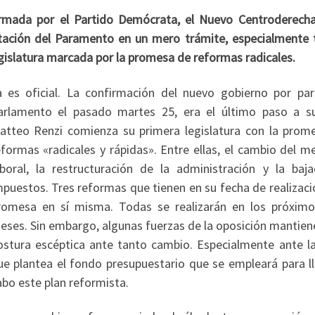
ormada por el Partido Demócrata, el Nuevo Centroderecha
tación del Paramento en un mero trámite, especialmente t
egislatura marcada por la promesa de reformas radicales.
a es oficial. La confirmación del nuevo gobierno por par
arlamento el pasado martes 25, era el último paso a su
atteo Renzi comienza su primera legislatura con la prom
eformas «radicales y rápidas». Entre ellas, el cambio del m
aboral, la restructuración de la administración y la baj
mpuestos. Tres reformas que tienen en su fecha de realizaci
romesa en sí misma. Todas se realizarán en los próximo
eses. Sin embargo, algunas fuerzas de la oposición mantien
ostura escéptica ante tanto cambio. Especialmente ante l
ue plantea el fondo presupuestario que se empleará para ll
abo este plan reformista.