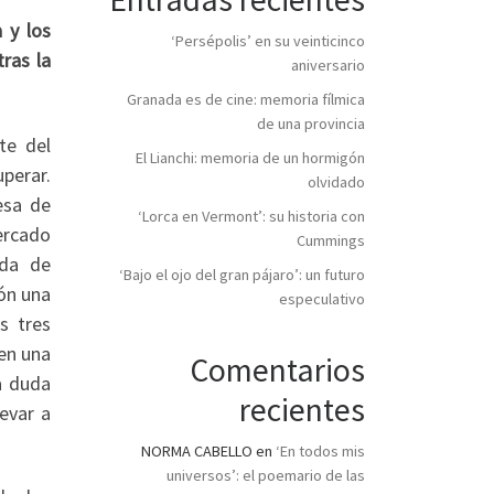
 y los
‘Persépolis’ en su veinticinco
ras la
aniversario
Granada es de cine: memoria fílmica
de una provincia
te del
El Lianchi: memoria de un hormigón
perar.
olvidado
esa de
‘Lorca en Vermont’: su historia con
ercado
Cummings
ada de
‘Bajo el ojo del gran pájaro’: un futuro
ón una
especulativo
s tres
en una
Comentarios
a duda
recientes
evar a
NORMA CABELLO
en
‘En todos mis
universos’: el poemario de las