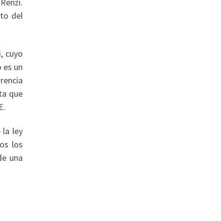
Renzi.
oto del
i, cuyo
o es un
orencia
rta que
E.
la ley
os los
de una