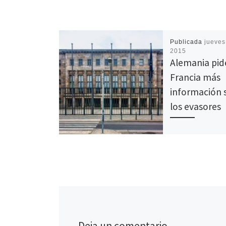
Publicada
jueves,
2015
Alemania pid
Francia más
información 
los evasores
Tras la publicació
de los datos facil
Le Monde y el Con
Internacional de P
la Hacienda alema
descubrió que […
Deja un comentario