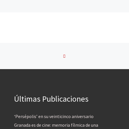
VOLVER A LA LISTA DE 
Últimas Publicaciones
‘Persépolis’ en su veinticinco aniversario
Granada es de cine: memoria fílmica de una