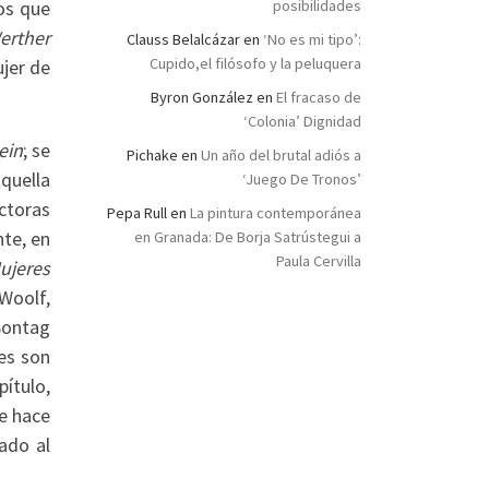
los que
posibilidades
erther
Clauss Belalcázar
en
‘No es mi tipo’:
Cupido,el filósofo y la peluquera
ujer de
Byron González
en
El fracaso de
‘Colonia’ Dignidad
ein
; se
Pichake
en
Un año del brutal adiós a
quella
‘Juego De Tronos’
ectoras
Pepa Rull
en
La pintura contemporánea
te, en
en Granada: De Borja Satrústegui a
Paula Cervilla
ujeres
 Woolf,
 Sontag
es son
ítulo,
ue hace
ado al