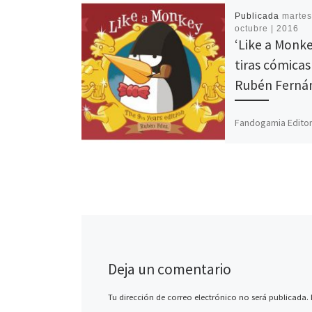
Publicada
martes,
octubre | 2016
‘Like a Monkey
tiras cómicas
Rubén Ferná
Fandogamia Editor
invita de nuevo a 
rato divertido con
obras de Rubén F
Al igual que […]
Deja un comentario
Tu dirección de correo electrónico no será publicada.