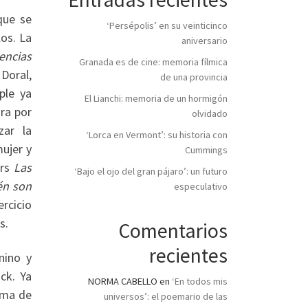
que se
‘Persépolis’ en su veinticinco
los. La
aniversario
encias
Granada es de cine: memoria fílmica
Doral,
de una provincia
ple ya
El Lianchi: memoria de un hormigón
ra por
olvidado
zar la
‘Lorca en Vermont’: su historia con
ujer y
Cummings
ers
Las
‘Bajo el ojo del gran pájaro’: un futuro
én son
especulativo
rcicio
s.
Comentarios
recientes
nino y
ck. Ya
NORMA CABELLO
en
‘En todos mis
oma de
universos’: el poemario de las