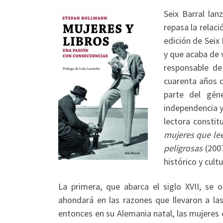
Seix Barral la
repasa la relaci
edición de Seix
y que acaba de 
responsable d
cuarenta años d
parte del gén
independencia y
lectora constit
mujeres que le
peligrosas
(200
histórico y cult
La primera, que abarca el siglo XVII, se
ahondará en las razones que llevaron a las
entonces en su Alemania natal, las mujeres