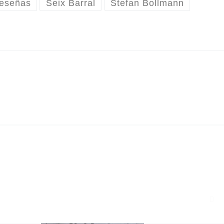
eseñas
Seix Barral
Stefan Bollmann