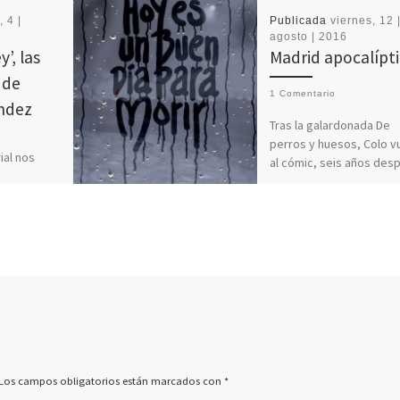
 4 |
Publicada
viernes, 12 
agosto | 2016
’, las
Madrid apocalípt
 de
1 Comentario
ndez
Tras la galardonada De
perros y huesos, Colo v
ial nos
al cómic, seis años des
pasar un
con Hoy es un buen día 
 otra de las
morir. […]
ernández.
Los campos obligatorios están marcados con
*