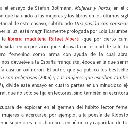
nza el ensayo de Stefan Bollmann,
Mujeres y libros
, en el 
ón que ha unido a las mujeres y los libros en los últimos sig
 Barral de este ensayo, subtitulado
Una pasión con consecu
ver la luz, está magníficamente prologada por Lola Larumbe 
e la
librería madrileña Rafael Alberti
-que por cierto cum
e vida- en un prefacio que subraya la necesidad de la lectu
ero femenino como arma con ayuda de la cual abra
 nos devuelve a la España franquista, época en la que ser m
uía casi un oxímoron. El autor, que ya publicó los bestsell
en son peligrosas
(2006) y
Las mujeres que escriben tambi
7), divide este ensayo en cuatro partes en un minucioso eje
ural, que no sólo se fija en lectoras, sino también en escritora
 ocupará de explorar en el germen del hábito lector feme
 mujeres a acercarse, por ejemplo, a la poesía de Klopsto
 eran superiores a los hombres en número y capacidad de t