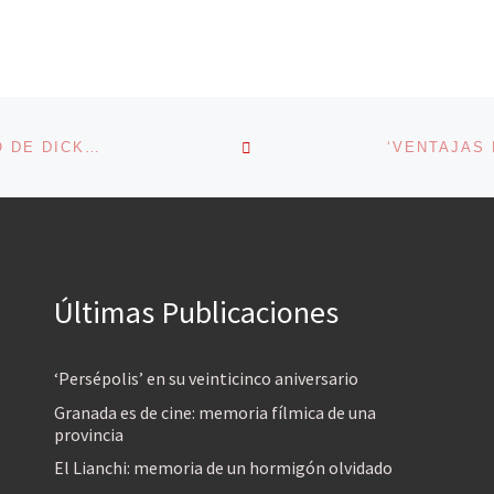
VOLVER A LA LISTA DE 
‘MEMORIA POR CORRESPONDENCIA’ Y EL CONJURO DE DICKENS
Últimas Publicaciones
‘Persépolis’ en su veinticinco aniversario
Granada es de cine: memoria fílmica de una
provincia
El Lianchi: memoria de un hormigón olvidado