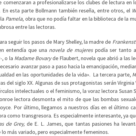
e comenzaran a profesionalizarse los clubes de lectura en 
En esta parte Bollmann también reseña, entre otros, el
W
ela
Pamela
, obra que no podía faltar en la biblioteca de la m
brosa entre las lectoras.
para seguir los pasos de Mary Shelley, la madre de
Frankenst
ien entendía que una
novela de mujeres
podía ser tanto a
-, o la
Madame Bovary
de Flaubert, novela que abrió a las l
necesario avanzar paso a paso hacia la emancipación, median
ualdad en las oportunidades de la vida». La tercera parte,
M
ras del siglo XX. Algunas de sus protagonistas serán Virginia
círculos intelectuales o el feminismo, la voraz lectora Susan
Monroe lectora desmonta el mito de que las bombas sexual
ce. Por último, llegamos a nuestros días en el último cap
tora como transgresora. Es especialmente interesante, ya q
as de Grey,
de E. L. James, que tantas pasiones ha levant
e lo más variado, pero especialmente femeninos.