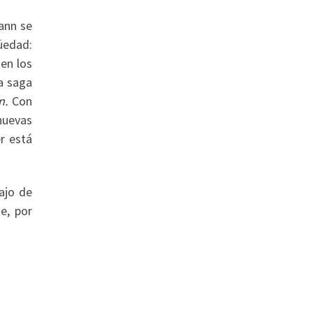
mann se
güedad:
 en los
a saga
on.
Con
 nuevas
r está
bajo de
e, por