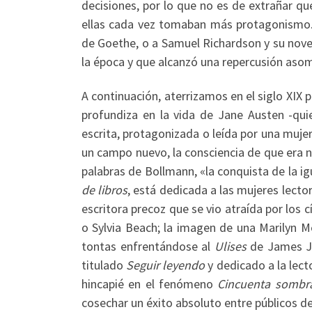
decisiones, por lo que no es de extrañar qu
ellas cada vez tomaban más protagonismo. 
de Goethe, o a Samuel Richardson y su nov
la época y que alcanzó una repercusión asom
A continuación, aterrizamos en el siglo XIX 
profundiza en la vida de Jane Austen -qu
escrita, protagonizada o leída por una mujer
un campo nuevo, la consciencia de que era 
palabras de Bollmann, «la conquista de la ig
de libros
, está dedicada a las mujeres lecto
escritora precoz que se vio atraída por los 
o Sylvia Beach; la imagen de una Marilyn 
tontas enfrentándose al
Ulises
de James Joy
titulado
Seguir leyendo
y dedicado a la lec
hincapié en el fenómeno
Cincuenta sombr
cosechar un éxito absoluto entre públicos d