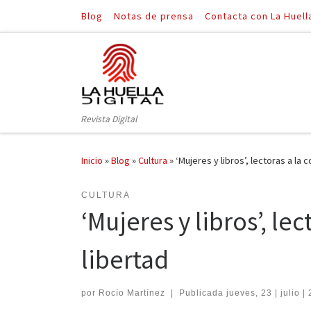
Blog
Notas de prensa
Contacta con La Huell
Saltar al contenido
Revista Digital
Inicio
»
Blog
»
Cultura
»
‘Mujeres y libros’, lectoras a la 
CULTURA
‘Mujeres y libros’, le
libertad
por
Rocío Martínez
|
Publicada
jueves, 23 | julio |