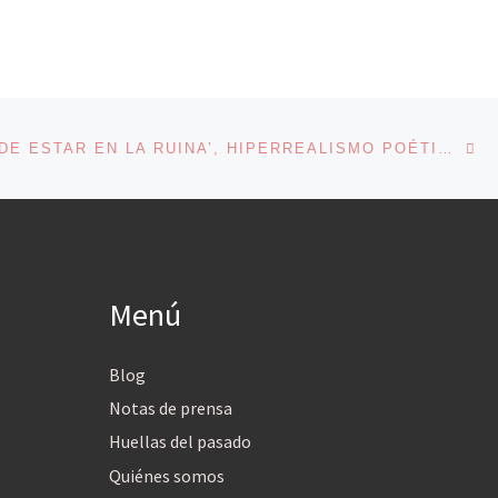
En
ENTRADAS
‘VENTAJAS DE ESTAR EN LA RUINA’, HIPERREALISMO POÉTICO
Menú
Blog
Notas de prensa
Huellas del pasado
Quiénes somos