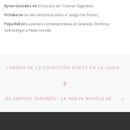
Byron González
en
El fracaso de ‘Colonia’ Dignidad
Pichake
en
Un año del brutal adiós a ‘Juego De Tronos’
Pepa Rull
en
La pintura contemporánea en Granada: De Borja
Satrústegui a Paula Cervilla
Navegación de entradas
Entrada anterior
OBRAS DE LA COLECCIÓN GOETZ EN LA «SALA DE ARTE SANTANDER» DE MADRID
VOLVER A LA LISTA DE 
En
‘EL AMANTE JAPONÉS’, LA NUEVA NOVELA DE ALLENDE