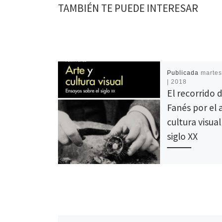
TAMBIÉN TE PUEDE INTERESAR
Publicada
martes,
| 2018
El recorrido d
Fanés por el a
cultura visual
siglo XX
El siglo XXI se está
convirtiendo en e
histórico de la cul
audiovisual por a
Se nos bombarde
constantemente 