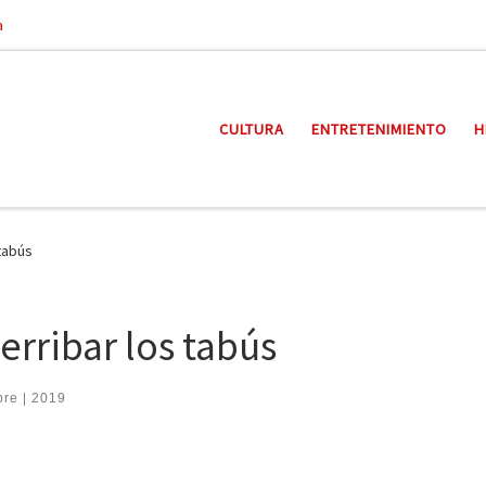
a
CULTURA
ENTRETENIMIENTO
H
 tabús
erribar los tabús
bre | 2019