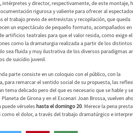
, intérpretes y director, respectivamente, de este montaje, 
documentación rigurosa y valiente para ofrecer al espectador
s el trabajo previo de entrevistas y recopilación, que queda
frecen un espectáculo de pequeño formato, acompañados en 
e artificios teatrales para que el valor resida, como exige el
iones como la dramaturgia realizada a partir de los distintos
o sea fluida y muy ilustrativa de los diversos paradigmas a
de suicidio juvenil.
da parte consiste en un coloquio con el público, con la
a, para remarcar el sentido social de su propuesta, las refle
un tema delicado pero del que es necesario que se hable y s
 Planeta de Girona y en el Escenari Joan Brossa, vuelven aho
a puede vérseles
hasta el domingo 20
. Merece la pena presta
l como el dolor, a través del trabajo dramatúrgico e interpre