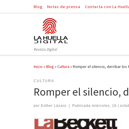
Blog
Notas de prensa
Contacta con La Huell
Saltar al contenido
Revista Digital
Inicio
»
Blog
»
Cultura
»
Romper el silencio, derribar los
CULTURA
Romper el silencio, d
por
Esther Lázaro
|
Publicada
miércoles, 16 | octu