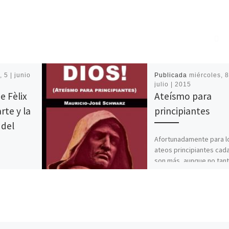
 5 | junio
Publicada
miércoles, 8
julio | 2015
e Fèlix
Ateísmo para
rte y la
principiantes
 del
Afortunadamente para l
ateos principiantes cad
son más, aunque no tan
como me gustaría, los li
l momento
en español que niegan l
tura
ntonomasia.
a
con