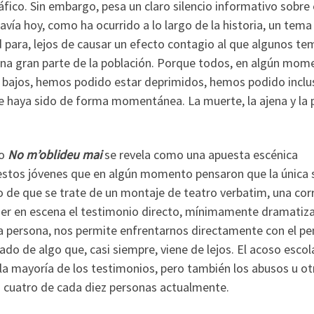
fico. Sin embargo, pesa un claro silencio informativo sobre
avía hoy, como ha ocurrido a lo largo de la historia, un tema
ad para, lejos de causar un efecto contagio al que algunos te
na gran parte de la población. Porque todos, en algún mom
bajos, hemos podido estar deprimidos, hemos podido inclu
e haya sido de forma momentánea. La muerte, la ajena y la 
mo
No m’oblideu mai
se revela como una apuesta escénica
 y estos jóvenes que en algún momento pensaron que la única 
o de que se trate de un montaje de teatro verbatim, una cor
ner en escena el testimonio directo, mínimamente dramatiz
a persona, nos permite enfrentarnos directamente con el pe
tado de algo que, casi siempre, viene de lejos. El acoso escol
la mayoría de los testimonios, pero también los abusos u ot
n cuatro de cada diez personas actualmente.