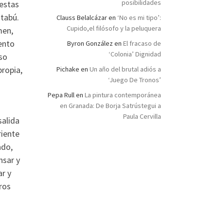
posibilidades
 estas
 tabú.
Clauss Belalcázar
en
‘No es mi tipo’:
Cupido,el filósofo y la peluquera
men,
ento
Byron González
en
El fracaso de
‘Colonia’ Dignidad
so
propia,
Pichake
en
Un año del brutal adiós a
‘Juego De Tronos’
Pepa Rull
en
La pintura contemporánea
en Granada: De Borja Satrústegui a
Paula Cervilla
salida
riente
ado,
nsar y
ar y
ros