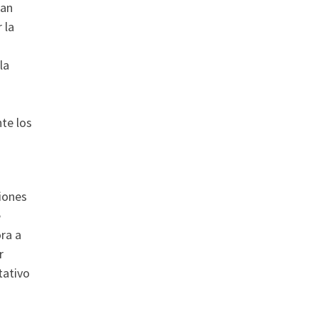
han
 la
la
nte los
xiones
e
ra a
r
tativo