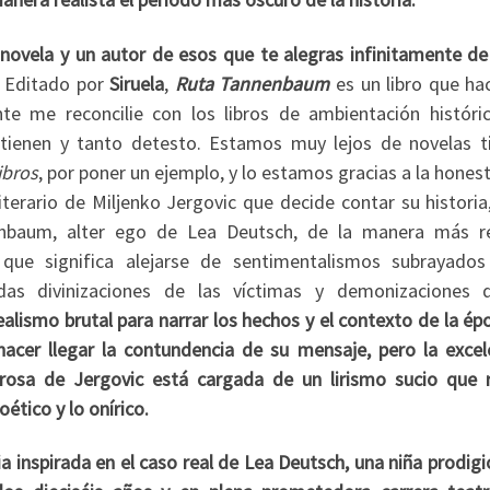
novela y un autor de esos que te alegras infinitamente de
. Editado por
Siruela
,
Ruta Tannenbaum
es un libro que ha
te me reconcilie con los libros de ambientación históri
 tienen y tanto detesto. Estamos muy lejos de novelas 
ibros
, por poner un ejemplo, y lo estamos gracias a la hones
iterario de Miljenko Jergovic que decide contar su historia
nbaum, alter ego de Lea Deutsch, de la manera más re
 que significa alejarse de sentimentalismos subrayados
das divinizaciones de las víctimas y demonizaciones 
alismo brutal para narrar los hechos y el contexto de la ép
acer llegar la contundencia de su mensaje, pero la excel
prosa de Jergovic está cargada de un lirismo sucio que 
ético y lo onírico.
ia inspirada en el caso real de Lea Deutsch, una niña prodigi