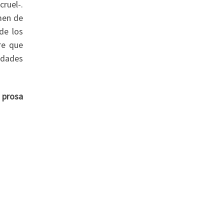
ruel-.
men de
de los
re que
idades
e prosa