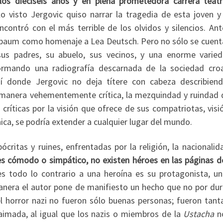
os dieciséis años y en plena prometedora carrera teatr
lo visto Jergovic quiso narrar la tragedia de esta joven y
ncontró con el más terrible de los olvidos y silencios. An
nbaum como homenaje a Lea Deutsch. Pero no sólo se cuenta
 sus padres, su abuelo, sus vecinos, y una enorme varie
ormando una radiografía descarnada de la sociedad cro
uí donde Jergovic no deja títere con cabeza describien
manera vehementemente crítica, la mezquindad y ruindad 
críticas por la visión que ofrece de sus compatriotas, vis
ánica, se podría extender a cualquier lugar del mundo.
critas y ruines, enfrentadas por la religión, la nacionalid
es cómodo o simpático, no existen héroes en las páginas 
s todo lo contrario a una heroína es su protagonista, un
manera el autor pone de manifiesto un hecho que no por dur
del horror nazi no fueron sólo buenas personas; fueron tant
aimada, al igual que los nazis o miembros de la
Ustacha
n