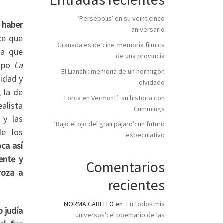
‘Persépolis’ en su veinticinco
 haber
aniversario
ce que
Granada es de cine: memoria fílmica
ca que
de una provincia
tipo
La
El Lianchi: memoria de un hormigón
tidad y
olvidado
, la de
‘Lorca en Vermont’: su historia con
alista
Cummings
 y las
‘Bajo el ojo del gran pájaro’: un futuro
de los
especulativo
oca así
ente y
Comentarios
roza a
recientes
NORMA CABELLO
en
‘En todos mis
o judía
universos’: el poemario de las