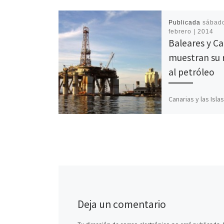
Publicada
sábado
febrero | 2014
Baleares y Ca
muestran su 
al petróleo
Canarias y las Isla
ven peligradas su
riqueza biológica 
espacios naturale
protegidos como e
que […]
Deja un comentario