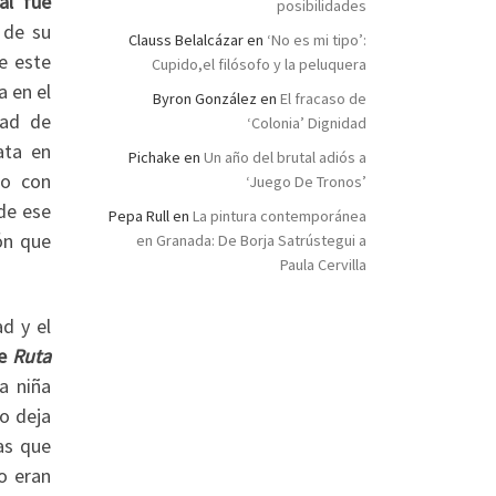
al fue
posibilidades
 de su
Clauss Belalcázar
en
‘No es mi tipo’:
te este
Cupido,el filósofo y la peluquera
 en el
Byron González
en
El fracaso de
dad de
‘Colonia’ Dignidad
ata en
Pichake
en
Un año del brutal adiós a
do con
‘Juego De Tronos’
de ese
Pepa Rull
en
La pintura contemporánea
ión que
en Granada: De Borja Satrústegui a
Paula Cervilla
ad y el
de
Ruta
a niña
o deja
as que
o eran