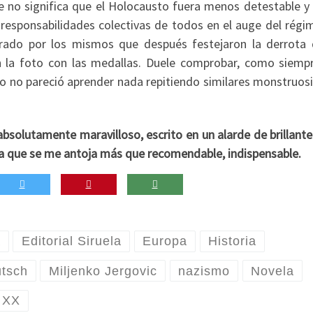
no significa que el Holocausto fuera menos detestable y c
 responsabilidades colectivas de todos en el auge del régi
ebrado por los mismos que después festejaron la derrota 
n la foto con las medallas. Duele comprobar, como siemp
ico no pareció aprender nada repitiendo similares monstruos
 absolutamente maravilloso, escrito en un alarde de brillant
ra que se me antoja más que recomendable, indispensable.
a
Editorial Siruela
Europa
Historia
tsch
Miljenko Jergovic
nazismo
Novela
 XX