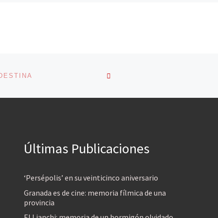
VOLVER A LA LISTA DE 
NDESTINA
Últimas Publicaciones
‘Persépolis’ en su veinticinco aniversario
Granada es de cine: memoria fílmica de una
provincia
El Lianchi: memoria de un hormigón olvidado