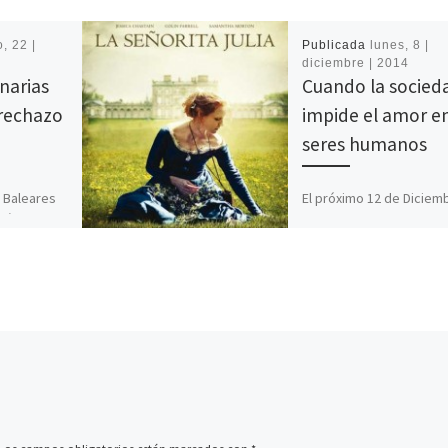
, 22 |
Publicada
lunes, 8 |
diciembre | 2014
narias
Cuando la socied
rechazo
impide el amor e
seres humanos
s Baleares
El próximo 12 de Diciem
s áreas de
se estrena en nuestros 
y cercana a
la última película de Liv
s
Ullmann, La Señorita Juli
l turismo
adaptación de […]