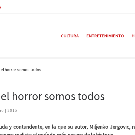
a
CULTURA
ENTRETENIMIENTO
H
 el horror somos todos
el horror somos todos
ro | 2015
uda y contundente, en la que su autor, Miljenko Jergovic, n
anera realista el período más oscuro de la historia.