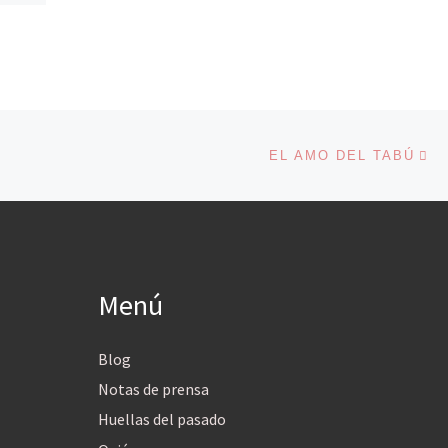
En
ENTRADAS
EL AMO DEL TABÚ
Menú
Blog
Notas de prensa
Huellas del pasado