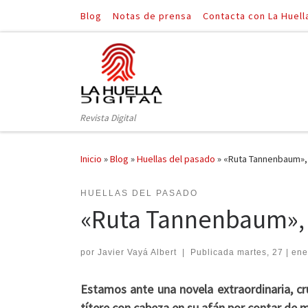
Blog
Notas de prensa
Contacta con La Huell
Saltar al contenido
Revista Digital
Inicio
»
Blog
»
Huellas del pasado
»
«Ruta Tannenbaum»,
HUELLAS DEL PASADO
«Ruta Tannenbaum», 
por
Javier Vayá Albert
|
Publicada
martes, 27 | ene
Estamos ante una novela extraordinaria, cr
títere con cabeza en su afán por contar de m