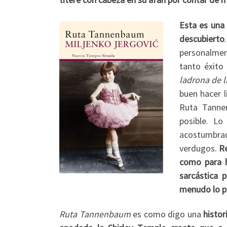
Esta es una 
descubierto
personalmen
tanto éxito
ladrona de l
buen hacer l
Ruta Tanne
posible. Lo
acostumbra
verdugos.
Re
como para h
sarcástica 
menudo lo po
Ruta Tannenbaum
es como digo una
histor