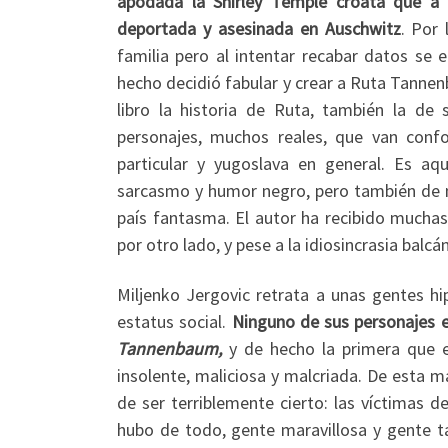
apodada la Shirley Temple croata que a l
deportada y asesinada en Auschwitz
. Por 
familia pero al intentar recabar datos se e
hecho decidió fabular y crear a Ruta Tanne
libro la historia de Ruta, también la de
personajes, muchos reales, que van conf
particular y yugoslava en general. Es aq
sarcasmo y humor negro, pero también de 
país fantasma. El autor ha recibido muchas 
por otro lado, y pese a la idiosincrasia balc
Miljenko Jergovic retrata a unas gentes hipó
estatus social.
Ninguno de sus personajes 
Tannenbaum
,
y de hecho la primera que e
insolente, maliciosa y malcriada. De esta 
de ser terriblemente cierto: las víctimas 
hubo de todo, gente maravillosa y gente t