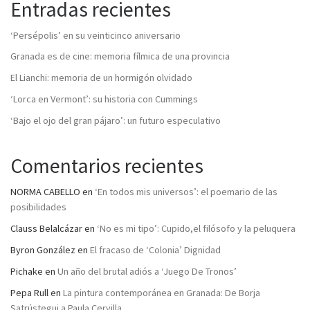
Entradas recientes
‘Persépolis’ en su veinticinco aniversario
Granada es de cine: memoria fílmica de una provincia
El Lianchi: memoria de un hormigón olvidado
‘Lorca en Vermont’: su historia con Cummings
‘Bajo el ojo del gran pájaro’: un futuro especulativo
Comentarios recientes
NORMA CABELLO
en
‘En todos mis universos’: el poemario de las
posibilidades
Clauss Belalcázar
en
‘No es mi tipo’: Cupido,el filósofo y la peluquera
Byron González
en
El fracaso de ‘Colonia’ Dignidad
Pichake
en
Un año del brutal adiós a ‘Juego De Tronos’
Pepa Rull
en
La pintura contemporánea en Granada: De Borja
Satrústegui a Paula Cervilla