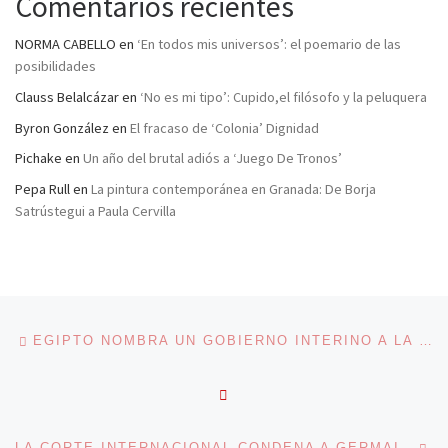
Comentarios recientes
NORMA CABELLO
en
‘En todos mis universos’: el poemario de las
posibilidades
Clauss Belalcázar
en
‘No es mi tipo’: Cupido,el filósofo y la peluquera
Byron González
en
El fracaso de ‘Colonia’ Dignidad
Pichake
en
Un año del brutal adiós a ‘Juego De Tronos’
Pepa Rull
en
La pintura contemporánea en Granada: De Borja
Satrústegui a Paula Cervilla
Navegación de entradas
Entrada anterior
EGIPTO NOMBRA UN GOBIERNO INTERINO A LA ESPERA DE NUEVAS ELECCIONES
VOLVER A LA LISTA DE 
En
LA CORTE INTERNACIONAL CONDENA A GERMAIN KATANGA