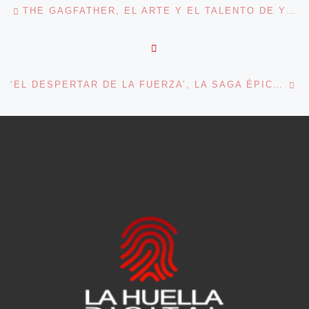
Navegación de entradas
THE GAGFATHER, EL ARTE Y EL TALENTO DE YLLANA
VOLVER A LA LISTA DE 
En
‘EL DESPERTAR DE LA FUERZA’, LA SAGA ÉPICA SIGUE ARRASANDO LA TAQUILLA MUNDIAL