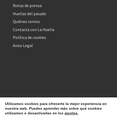
Notas de prensa
Huellas del pasado
Quiénes somos
Contacta con La Huella
Política de cookies
Aviso Legal
Utilizamos cookies para ofrecerte la mejor experiencia en
La Huella Digital
© 2026
– Todos los derechos reservados
nuestra web. Puedes aprender más sobre qué cookies
utilizamos o desactivarlas en los
ajustes
.