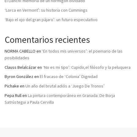
El Lianchi: memoria de un hormigón olvidado
‘Lorca en Vermont’: su historia con Cummings
‘Bajo el ojo del gran pájaro’: un futuro especulativo
Comentarios recientes
NORMA CABELLO
en
‘En todos mis universos’: el poemario de las
posibilidades
Clauss Belalcázar
en
‘No es mi tipo’: Cupido,el filósofo y la peluquera
Byron González
en
El fracaso de ‘Colonia’ Dignidad
Pichake
en
Un año del brutal adiós a ‘Juego De Tronos’
Pepa Rull
en
La pintura contemporánea en Granada: De Borja
Satrústegui a Paula Cervilla
Entrada anterior