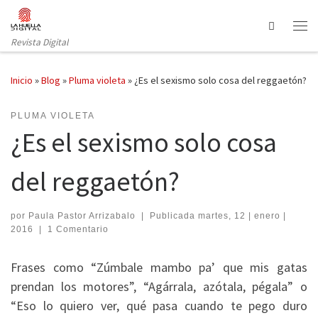
Saltar al contenido
Search
Revista Digital
Inicio
»
Blog
»
Pluma violeta
»
¿Es el sexismo solo cosa del reggaetón?
PLUMA VIOLETA
¿Es el sexismo solo cosa
del reggaetón?
por
Paula Pastor Arrizabalo
|
Publicada
martes, 12 | enero |
2016
|
1 Comentario
Frases como “Zúmbale mambo pa’ que mis gatas
prendan los motores”, “Agárrala, azótala, pégala” o
“Eso lo quiero ver, qué pasa cuando te pego duro