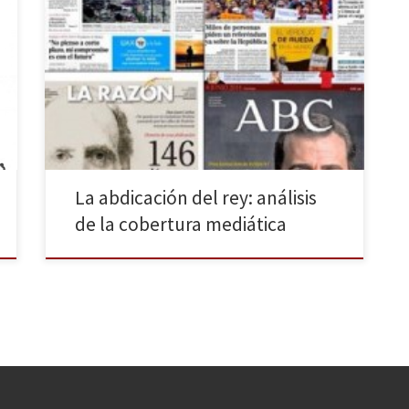
El 2 de junio de 2014 el Rey Juan Carlos I abdicaba la
corona en favor de su hijo Felipe. Su renuncia
provocaba una inmediata respuesta en las calles, que
ese mismo día se llenaban de gente pidiendo un
referéndum para elegir en las urnas el modelo de
Estado. Los […]
La abdicación del rey: análisis
de la cobertura mediática