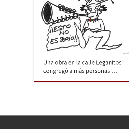
Todo lo que va a leer a continuación es falso, salvo
alguna cosa. NACIONAL Según un portavoz de la Casa
Real, Juan Carlos I «el campechano» le propuso al
presidente del gobierno, Emilio Botín, convertirse en
su heredero. «Paso de ser rey, ya soy dios», respondió
el banquero. Como Paquirrín, […]
Una obra en la calle Leganitos
congregó a más personas …