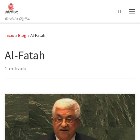
Saltar al contenido
Search
Revista Digital
Inicio
»
Blog
»
Al-Fatah
Al-Fatah
1 entrada
Tras siete años de enfrentamientos, los dos principales grupos
políticos palestinos, el nacionalista Al Fatah y el islamista Hamás,
han hecho oficial el nacimiento del nuevo gobierno de unidad
nacional. El ejecutivo formado por 17 ministros designados por