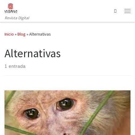
Saltar al contenido
Search
Revista Digital
Inicio
»
Blog
»
Alternativas
Alternativas
1 entrada
España se sitúa en el punto de mira debido a las actividades
realizadas por la granja española dirigida por Noveprim. Esta
empresa es una distribuidora de monos que opera en las Islas