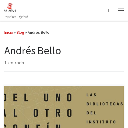
Saltar al contenido
Search
Revista Digital
Inicio
»
Blog
»
Andrés Bello
Andrés Bello
1 entrada
Reseña de la exposición de literatura española en el Instituto
Cervantes de Madrid