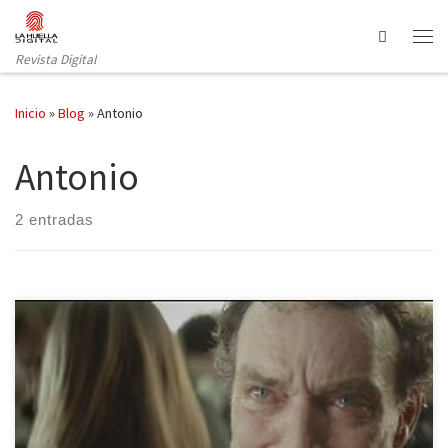
Saltar al contenido
Search
Revista Digital
Inicio
»
Blog
»
Antonio
Antonio
2 entradas
Es noviembre, el mes previo a la Navidad, y por nuestra pequeña
pantalla empiezan a desfilar cual Muñecas de Famosa los anuncios
más típicos en estas fechas, que servirán de antesala a las