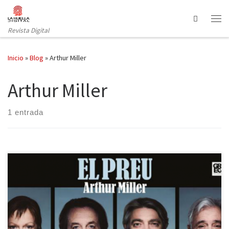
Saltar al contenido
Search
Revista Digital
Inicio
»
Blog
»
Arthur Miller
Arthur Miller
1 entrada
Arthur Miller ha estado doblemente presente en el Festival Grec
de este año, coincidiendo con su centenario el pasado
noviembre. Los primeros días pudo verse en el Teatre Grec su