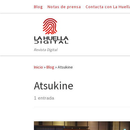
Blog
Notas de prensa
Contacta con La Huell
Saltar al contenido
Revista Digital
Inicio
»
Blog
»
Atsukine
Atsukine
1 entrada