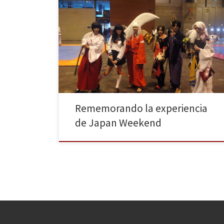
Uno de los eventos más importantes del mundo
otaku, Japan Weekend, abrió sus puertas una vez más
durante los días 30 de septiembre y 1 de octubre en
el recinto ferial Ifema de Madrid. La asistencia fue tan
masiva que incluso se llegó a batir el récord de
visitantes el […]
Rememorando la experiencia
de Japan Weekend