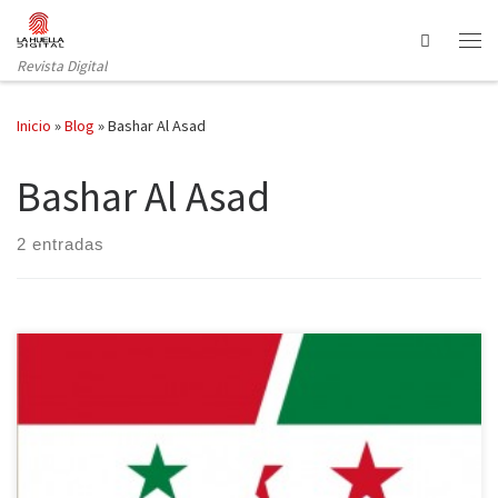
Saltar al contenido
Search
Revista Digital
Inicio
»
Blog
»
Bashar Al Asad
Bashar Al Asad
2 entradas
Tras tres años de guerra civil, Siria vive su momento más crítico,
superando las 200 víctimas mortales al día y con unas condiciones
que no hacen sino dificultar todavía más la llegada de ayuda