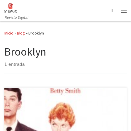
Saltar al contenido
Search
Revista Digital
Inicio
»
Blog
»
Brooklyn
Brooklyn
1 entrada
La editorial Lumen publica la segunda obra de Betty Smith:
Mañana puede ser un gran día (1948). Con la primera, Un árbol
crece en Brooklyn (1943), logró un éxito abrumador,
convirtiéndose en un personaje público y teniendo la oportunidad