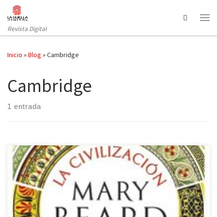
Saltar al contenido
Search
Revista Digital
Inicio
»
Blog
»
Cambridge
Cambridge
1 entrada
La editorial Crítica (Grupo Planeta) ha publicado la última obra de
Mary Beard, Premio Princesa de Asturias de Ciencias Sociales en
2016, un libro sobre el arte y la forma de ver la realidad por los