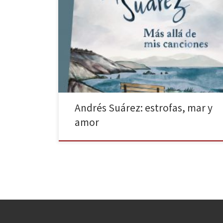
Andrés Suárez es un cantautor nacido en Ferrol que
tiene siete discos en el mercado y muchos seguidores
a sus espaldas. El sello verso & cuento ha creado un
precioso volumen, con una calidad de papel
excelente, en el que el músico narra fragmentos de su
vida, acompañados de fotografías […]
Andrés Suárez: estrofas, mar y
amor