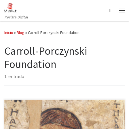
Saltar al contenido
Search
Revista Digital
Inicio
»
Blog
»
Carroll-Porczynski Foundation
Carroll-Porczynski
Foundation
1 entrada
La ciudad de Varsovia ofrece un testimonio impactante de los