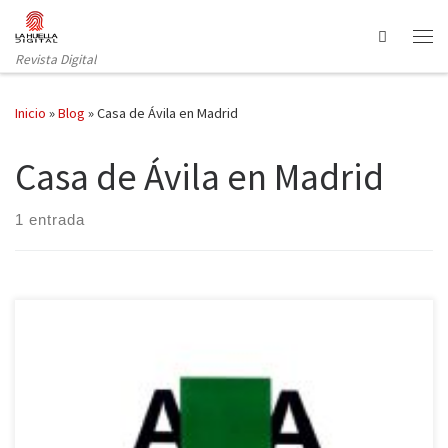
Saltar al contenido
Search
Revista Digital
Inicio
»
Blog
»
Casa de Ávila en Madrid
Casa de Ávila en Madrid
1 entrada
Hace unos meses dedicábamos unas palabras a los poemarios de
José María Antón Morla y de Ángel Moreta, en esta serie de
artículos sobre poemarios y poetas rescatados que continuamos
aquí («Alcanzar fama literaria: poesía rescatada [1]», La Huella