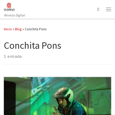
Saltar al contenido
Search
Revista Digital
Inicio
»
Blog
»
Conchita Pons
Conchita Pons
1 entrada
La temporada teatral arranca con las incertidumbres a las que esta
nueva normalidad nos ha abocado, especialmente en el mundo
de la cultura. Los teatros ven limitado su aforo para seguir con las