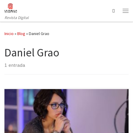
Saltar al contenido
Search
Revista Digital
Inicio
»
Blog
»
Daniel Grao
Daniel Grao
1 entrada
Nuevo estreno en el mundo de la ficción española. Es el turno de
Sin Identidad, una historia que trata de acercar al espectador a la
búsqueda imparable de una chica que fue robada hace