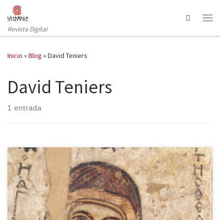
Saltar al contenido
Search
Revista Digital
Inicio
»
Blog
»
David Teniers
David Teniers
1 entrada
La ciudad de Varsovia ofrece un testimonio impactante de los
sucesos ocurridos a lo largo de la historia del siglo XX: un muro
construido por los nazis que rompe el trazado de sus calles y