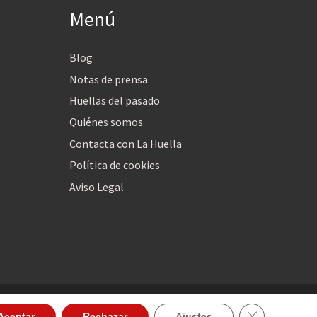
Menú
Blog
Notas de prensa
Huellas del pasado
Quiénes somos
Contacta con La Huella
Política de cookies
Aviso Legal
Cerrar el ban
Aceptar
Rechazar
Ajustes