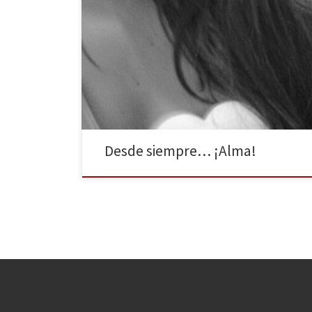
Eras tú y yo no lo sabía. No estabas tan cerca, pero te
sentía. Me hablaste al oído, sentí que moría. Un
océano inmenso marco mi partida. Hasta encontrarte
mil cosas haría Y sin pensarlo llegó aquel día Tu voz
escuche y no era mentira. No podía creerlo la
reconocía. […]
Desde siempre… ¡Alma!