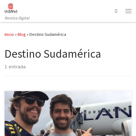
Saltar al contenido
Search
Revista Digital
Inicio
»
Blog
»
Destino Sudamérica
Destino Sudamérica
1 entrada
El concurso Destino Sudamérica ofrece la posibilidad de recorrer
durante tres meses varios puntos de Sudamérica con un único
requisito: documentar y compartir la experiencia en la web del
concurso. Las aventuras y emociones están garantizadas. Destino