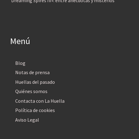
‘Dreaming Spires IV»: entre anécdotas y misterios
Menú
Blog
Notas de prensa
Huellas del pasado
Quiénes somos
Contacta con La Huella
Política de cookies
Aviso Legal