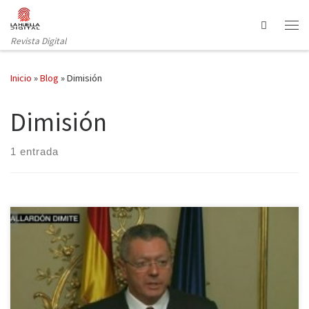
Saltar al contenido
Search
Revista Digital
Inicio
»
Blog
»
Dimisión
Dimisión
1 entrada
El Ministro de Justicia Alberto Ruiz Gallardón ha dimitido este
martes después de que el Presidente del Gobierno Mariano Rajoy
anunciara que la reforma de la ley del aborto no vería la luz. El