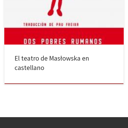
literario y teatral contemporáneo en Polonia es la de la escritora
(novelista, dramaturga, ensayista, además de compositora y
cantante) Dorota Masłowska. Debutó en 2002, a los diecinueve
años, con la novela Blanco nieve, rojo Rusia, y en sus ya […]
El teatro de Masłowska en
castellano