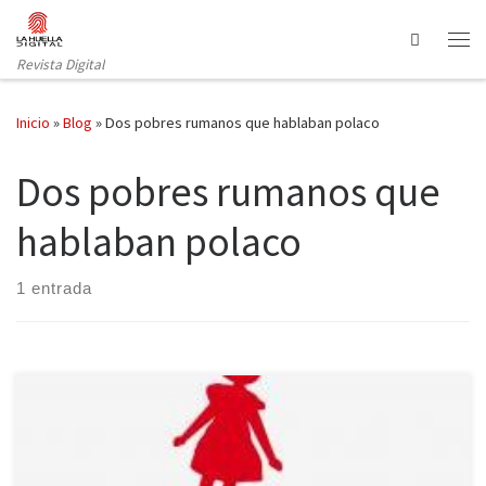
Saltar al contenido
Search
Revista Digital
Inicio
»
Blog
»
Dos pobres rumanos que hablaban polaco
Dos pobres rumanos que
hablaban polaco
1 entrada
Una de las voces con más fuerza y personalidad del panorama