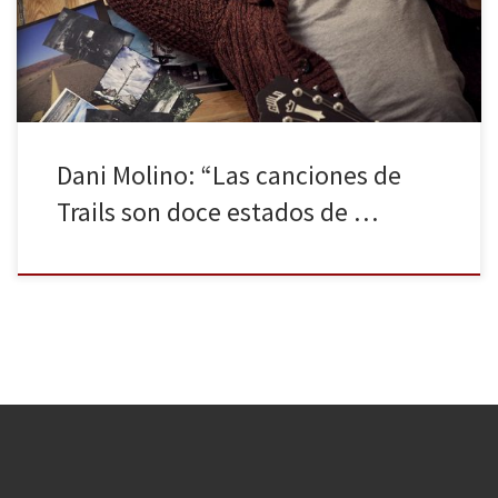
sueños, de ilusiones… de todas esas cosas que ha sabido mezclar
con tanto […]
Dani Molino: “Las canciones de
Trails son doce estados de …