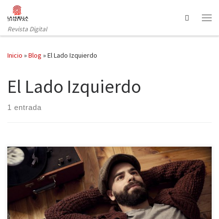
Saltar al contenido
Search
Revista Digital
Inicio
»
Blog
»
El Lado Izquierdo
El Lado Izquierdo
1 entrada
Dani Molino nos recibe en su estudio de Madrid para hablar de
música y de su segundo disco, Trails, que sale hoy a la venta. Dani
mira a los ojos mientras habla de sentimientos, de recuerdos, de