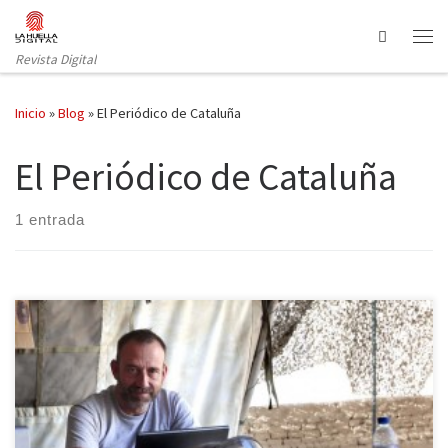
Saltar al contenido
Search
Revista Digital
Inicio
»
Blog
»
El Periódico de Cataluña
El Periódico de Cataluña
1 entrada
El periodista Marc Marginedas ha sido liberado este domingo tras
pasar seis meses secuestrado en Siria en manos de yihadistas del
Estado Islamista de Irak y el Levante (ISIL). Según ha informado El