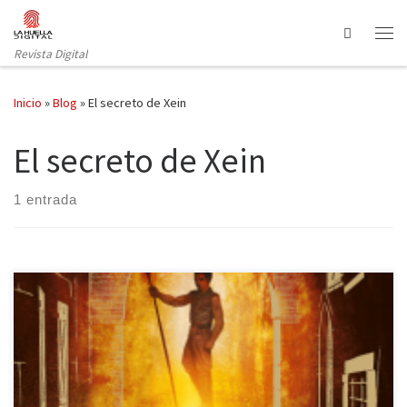
Saltar al contenido
Search
Revista Digital
Inicio
»
Blog
»
El secreto de Xein
El secreto de Xein
1 entrada
La esperada segunda parte de la última trilogía de Laura
Gallego se titula El secreto de Xein y la publica Montena. El mundo
de Axlin continúa en peligro por los monstruos, pero la Ciudadela