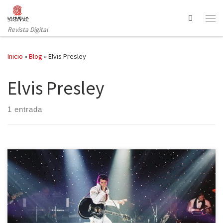
Saltar al contenido
Search
Revista Digital
Inicio
»
Blog
»
Elvis Presley
Elvis Presley
1 entrada
Elvis murió cuando yo no había cumplido tres años. Mi familia me
recuerda bailando frenéticamente frente al televisor durante la
emisión de alguna de sus películas. El viernes pasado me