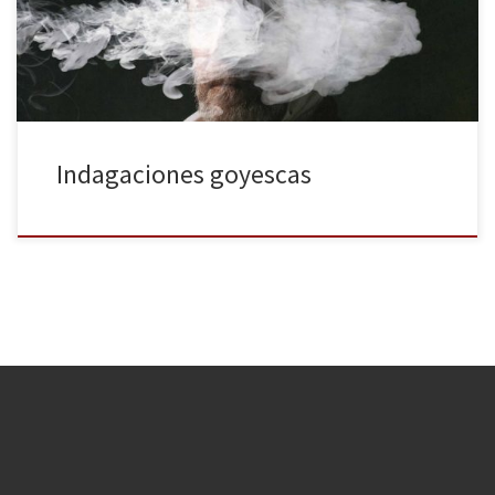
Goya, sobre todo en sus célebres pinturas negras, comisariada por
Oliva Maria Rubio. Escrita y […]
Indagaciones goyescas