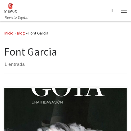
Saltar al contenido
Search
Revista Digital
Inicio
»
Blog
»
Font Garcia
Font Garcia
1 entrada
En el Fernán Gómez Centro Cultural de la Villa se puede ver hasta
el 24 de este mes la exposición El sueño de la razón, una
perspectiva de arte contemporáneo inspirada en las obras de