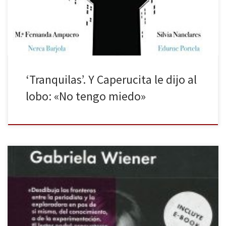
que le cortó el paso en el pasillo del vagón 5 del AVE Barcelona-
Madrid y le tocó […]
‘Tranquilas’. Y Caperucita le dijo al
lobo: «No tengo miedo»
La periodista y escritora Gabriela Wiener propone en Llamada
perdida una colección de miradas al espejo para descubrirse, a sí
misma y ante otros, mediante la no ficción. Leer a Gabriela Wiener
es como hacerle una visita a esa vecina nueva con gafas que no