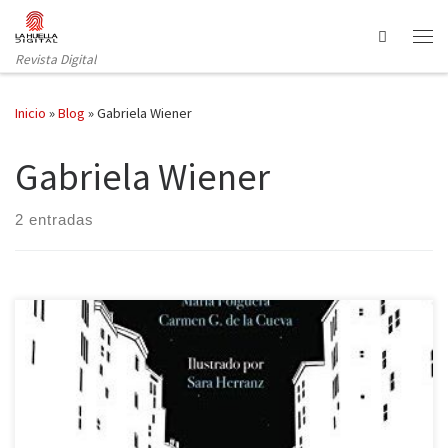
Saltar al contenido
Search
Revista Digital
Inicio
»
Blog
»
Gabriela Wiener
Gabriela Wiener
2 entradas
La realidad es que Caperucita sí que tuvo miedo. Había olvidado
que los lobos no solo están en el bosque y no solo atacan con
nocturnidad. La verdad es que aquel depredador encorbatado