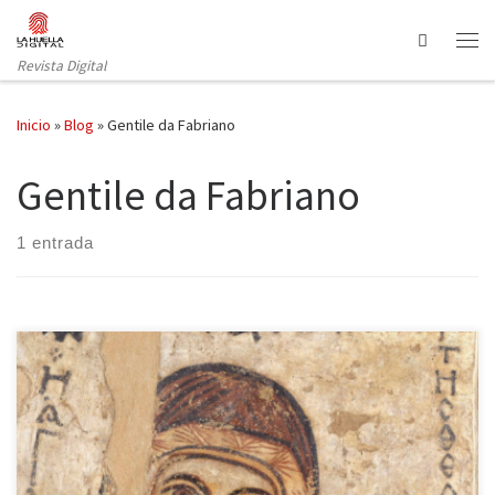
Saltar al contenido
Search
Revista Digital
Inicio
»
Blog
»
Gentile da Fabriano
Gentile da Fabriano
1 entrada
La ciudad de Varsovia ofrece un testimonio impactante de los
sucesos ocurridos a lo largo de la historia del siglo XX: un muro
construido por los nazis que rompe el trazado de sus calles y